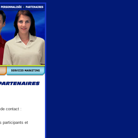
 de contact :
 participants et