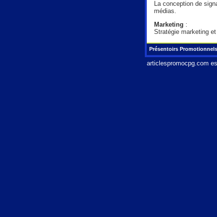
La conception de signa
médias.
Marketing
:
Stratégie marketing e
Présentoirs Promotionnel
articlespromocpg.com
es