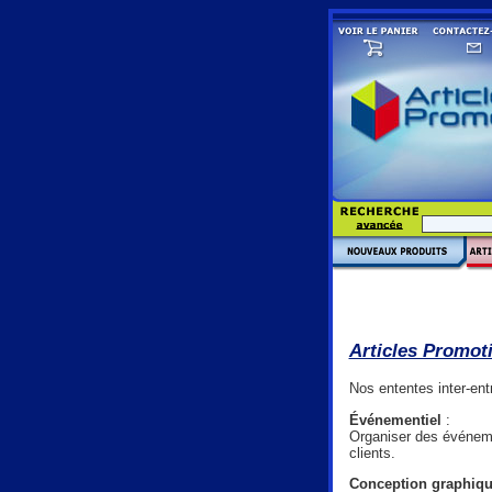
Articles Promot
Nos ententes inter-ent
Événementiel
:
Organiser des événemen
clients.
Conception graphiq