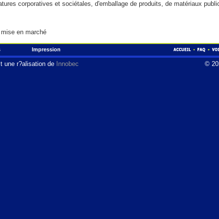
tures corporatives et sociétales, d'emballage de produits, de matériaux publi
t mise en marché
s
Impression
t une r?alisation de
Innobec
© 20