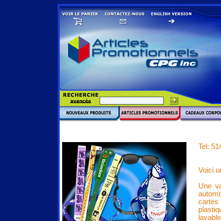
Tel: 5
Voici u
Une va
automob
cartes
plasti
lavabl