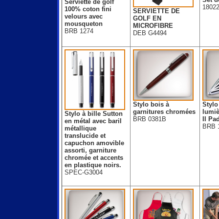
Serviette de golf
1802
100% coton fini
SERVIETTE DE
velours avec
GOLF EN
mousqueton
MICROFIBRE
BRB 1274
DEB G4494
Stylo bois à
Stylo
garnitures chromées
lumi
Stylo à bille Sutton
BRB 0381B
II Pa
en métal avec baril
BRB 
métallique
translucide et
capuchon amovible
assorti, garniture
chromée et accents
en plastique noirs.
SPEC-G3004