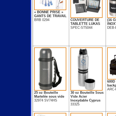
« BONNE PRISE »
GANTS DE TRAVAIL
BRB 0294
COUVERTURE DE
(16 O
TABLETTE LUKAS
INOX
SPEC-ST5044
DEB-
600D 
back
ARC-
25 oz Bouteille
30 oz Bouteille Sous
Martelée sous vide
Vide Acier
32974 SV74HS
Inoxydable Cyprus
33325