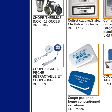
CHOPE THERMOS
Coffret cadeau,Stylo,
Coffre
INOX - 16 ONCES
Clé Usb et porte-clé
pous
BRB 0105
BRB 1776
"Arge
plast
BRB 
COUPE LIGNE À
PÊCHE
RÉTRACTABLE ET
COUV
COUPE-ONGLE
TABL
BRB 0591
SPEC
Coupe-papier en
forme conventionnel
sans-lame
URB-M324