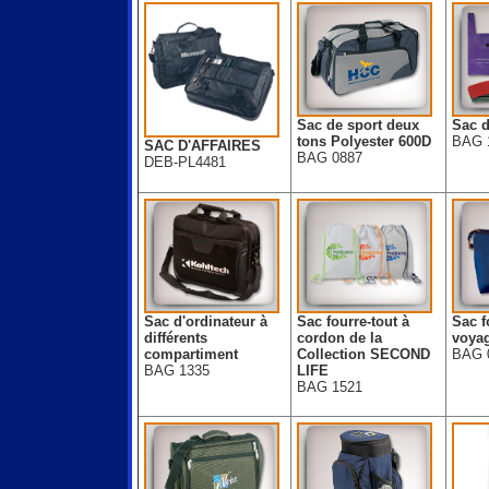
Sac de sport deux
Sac d
tons Polyester 600D
BAG 
SAC D'AFFAIRES
BAG 0887
DEB-PL4481
Sac d'ordinateur à
Sac fourre-tout à
Sac f
différents
cordon de la
voyag
compartiment
Collection SECOND
BAG 
BAG 1335
LIFE
BAG 1521