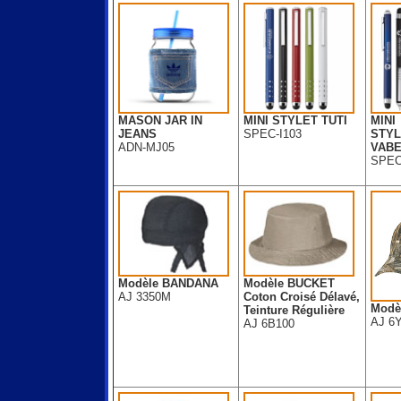
MASON JAR IN
MINI STYLET TUTI
MINI
JEANS
SPEC-I103
STYL
ADN-MJ05
VAB
SPEC
Modèle BANDANA
Modèle BUCKET
AJ 3350M
Coton Croisé Délavé,
Modè
Teinture Régulière
AJ 6
AJ 6B100