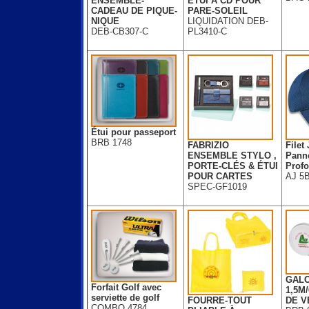
ENSEMBLE-
ÉTUI À CD POUR
CADEAU DE PIQUE-
PARE-SOLEIL
NIQUE
LIQUIDATION DEB-
DEB-CB307-C
PL3410-C
Étui pour passeport
BRB 1748
FABRIZIO
Filet
ENSEMBLE STYLO ,
Pann
PORTE-CLÉS & ÉTUI
Profo
POUR CARTES
AJ 5
SPEC-GF1019
GALO
Forfait Golf avec
1,5M
serviette de golf
FOURRE-TOUT
DE V
COMBO 4784