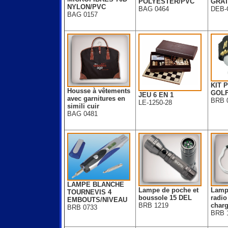
POLYESTER/PVC
GRAT
NYLON/PVC
BAG 0464
DEB-
BAG 0157
KIT 
Housse à vêtements
GOL
JEU 6 EN 1
avec garnitures en
BRB 
LE-1250-28
simili cuir
BAG 0481
LAMPE BLANCHE
Lampe de poche et
Lamp
TOURNEVIS 4
boussole 15 DEL
radio
EMBOUTS/NIVEAU
BRB 1219
charg
BRB 0733
BRB 