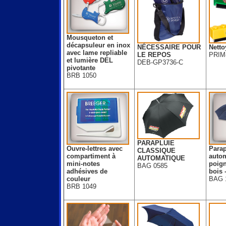
Mousqueton et
décapsuleur en inox
NÉCESSAIRE POUR
Netto
avec lame repliable
LE REPOS
PRIM
et lumière DEL
DEB-GP3736-C
pivotante
BRB 1050
PARAPLUIE
Ouvre-lettres avec
Parap
CLASSIQUE
compartiment à
autom
AUTOMATIQUE
mini-notes
poign
BAG 0585
adhésives de
bois 
couleur
BAG 
BRB 1049