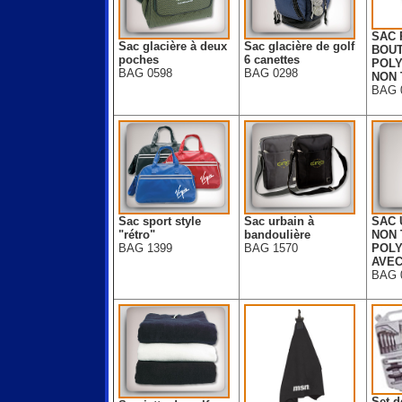
SAC 
Sac glacière à deux
Sac glacière de golf
BOUT
poches
6 canettes
POL
BAG 0598
BAG 0298
NON 
BAG 
Sac sport style
Sac urbain à
SAC 
"rétro"
bandoulière
NON 
BAG 1399
BAG 1570
POL
AVEC
BAG 
Set d