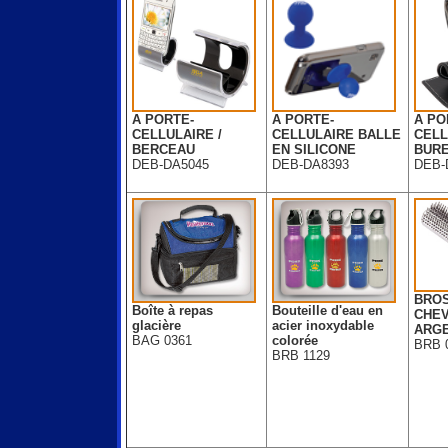
A PORTE-
A PORTE-
A PO
CELLULAIRE /
CELLULAIRE BALLE
CELL
BERCEAU
EN SILICONE
BUR
DEB-DA5045
DEB-DA8393
DEB-
BROS
Boîte à repas
Bouteille d'eau en
CHE
glacière
acier inoxydable
ARG
BAG 0361
colorée
BRB 
BRB 1129