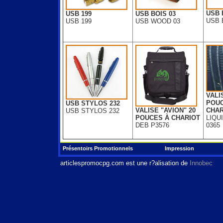
USB 
USB 199
USB BOIS 03
USB 
USB 199
USB WOOD 03
VALI
POUC
USB STYLOS 232
VALISE "AVION" 20
CHAR
USB STYLOS 232
POUCES À CHARIOT
LIQU
DEB P3576
0365
Présentoirs Promotionnels
Impression
articlespromocpg.com
est une r?alisation de
Innobec