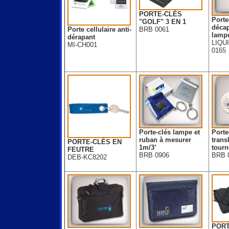
PORTE-CLÉS
Porte
"GOLF" 3 EN 1
décap
Porte cellulaire anti-
BRB 0061
lamp
dérapant
LIQU
MI-CH001
0165
Porte-clés lampe et
Porte
ruban à mesurer
trans
PORTE-CLÉS EN
1m/3’
tourn
FEUTRE
BRB 0906
BRB 
DEB-KC8202
PORT